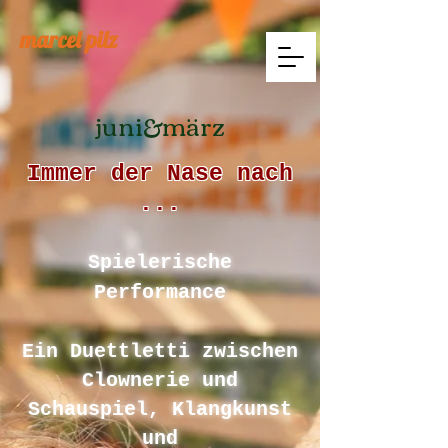
marcel pilz
juni&märz
Immer der Nase nach
...
Spielerische
Performance
Ein Duettletti zwischen
Clownerie und
Schauspiel, Klangkunst
und