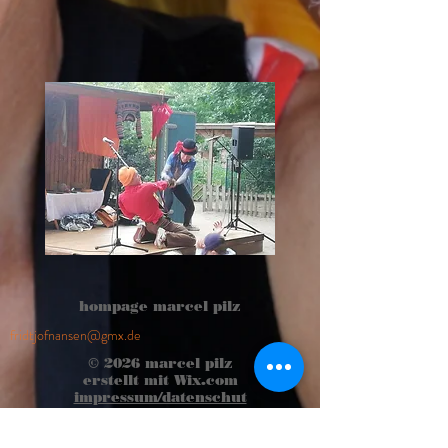
hompage marcel pilz
fridtjofnansen@gmx.de
© 2026
marcel pilz
erstellt mit
Wix.com
impressum/datenschut
z