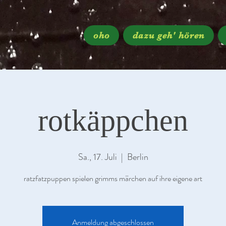
oho
dazu geh' hören
rotkäppchen
Sa., 17. Juli
  |  
Berlin
ratzfatzpuppen spielen grimms märchen auf ihre eigene art
Anmeldung abgeschlossen