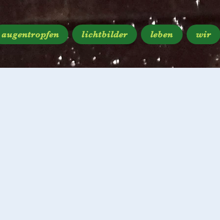
augentropfen
lichtbilder
leben
wir