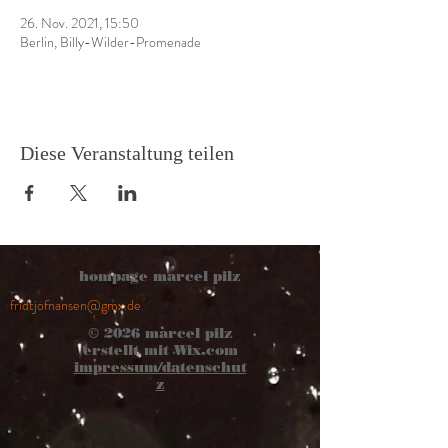
26. Nov. 2021, 15:50
Berlin, Billy-Wilder-Promenade
Diese Veranstaltung teilen
hompage marcel pilz
fridtjofnansen@gmx.de
© 2026
marcel pilz
erstellt mit
Wix.com
impressum/datenschut
z