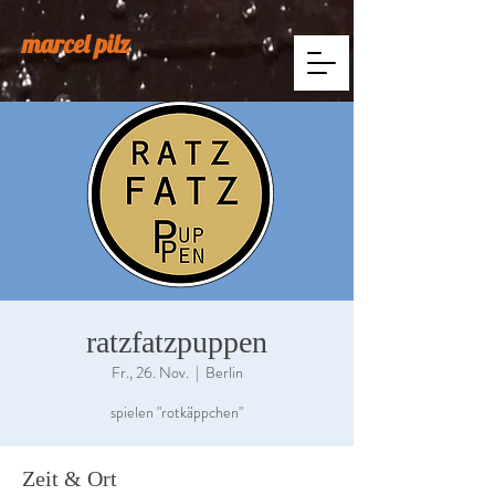
marcel pilz
ratzfatzpuppen
Fr., 26. Nov.
  |  
Berlin
spielen "rotkäppchen"
Zeit & Ort