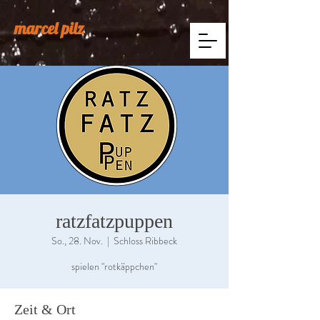
marcel pilz
ratzfatzpuppen
So., 28. Nov.
  |  
Schloss Ribbeck
spielen "rotkäppchen"
Zeit & Ort