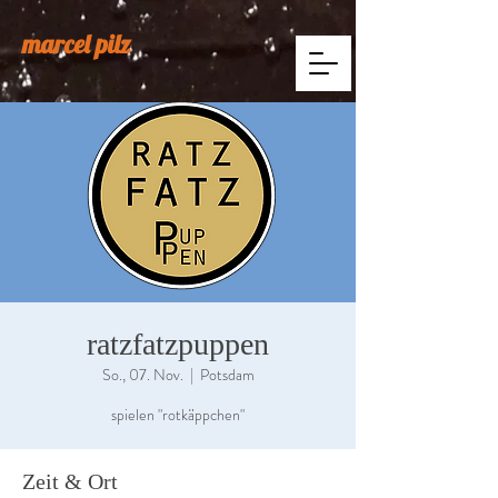
marcel pilz
ratzfatzpuppen
So., 07. Nov.
  |  
Potsdam
spielen "rotkäppchen"
Zeit & Ort