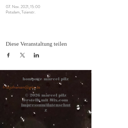
07. Nov. 2021, 15:00
Potsdam, Tizianstr.
Diese Veranstaltung teilen
hompage marcel pilz
fridtjofnansen@gmx.de
© 2026
marcel pilz
erstellt mit
Wix.com
impressum/datenschut
z