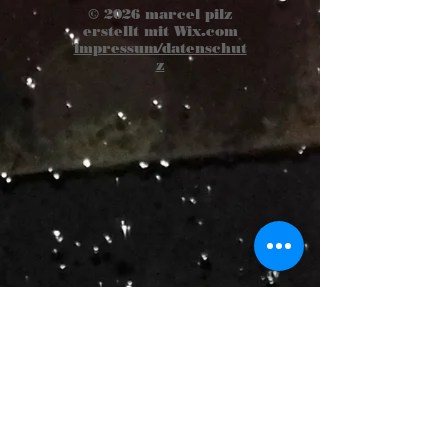
© 2026
marcel pilz
erstellt mit
Wix.com
impressum/datenschut
z