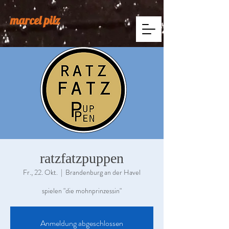
marcel pilz
ratzfatzpuppen
Fr., 22. Okt.
  |  
Brandenburg an der Havel
spielen "die mohnprinzessin"
Anmeldung abgeschlossen