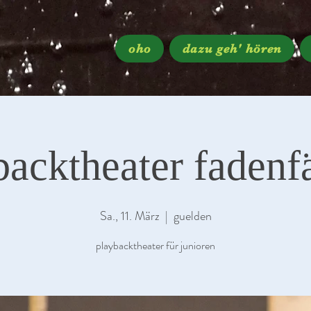
oho
dazu geh' hören
backtheater fadenf
Sa., 11. März
  |  
guelden
playbacktheater für junioren