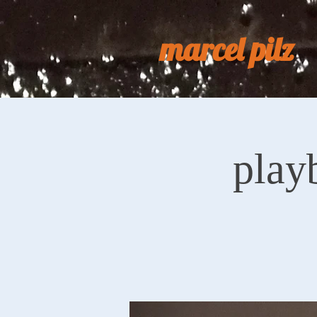
marcel pilz
play