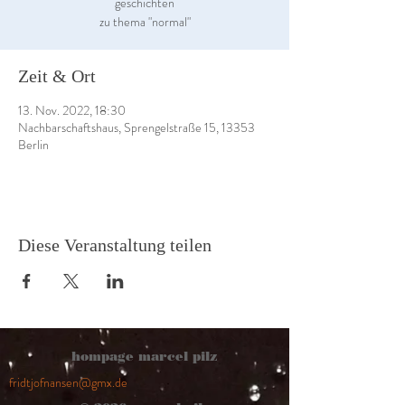
geschichten
zu thema "normal"
Zeit & Ort
13. Nov. 2022, 18:30
Nachbarschaftshaus, Sprengelstraße 15, 13353
Berlin
Diese Veranstaltung teilen
hompage marcel pilz
fridtjofnansen@gmx.de