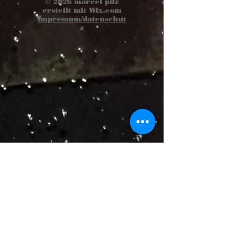
© 2026
marcel pilz
erstellt mit
Wix.com
impressum/datenschut
z