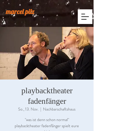
marcel pilz
playbacktheater
fadenfänger
So., 13. Nov.
  |  
Nachbarschaftshaus
"was ist denn schon normal"
playbacktheater fadenfänger spielt eure