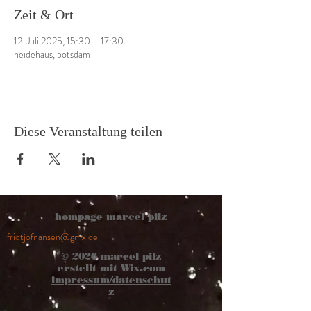
Zeit & Ort
12. Juli 2025, 15:30 – 17:30
heidehaus, potsdam
Diese Veranstaltung teilen
hompage marcel pilz
fridtjofnansen@gmx.de
© 2026
marcel pilz
erstellt mit
Wix.com
impressum/datenschut
z