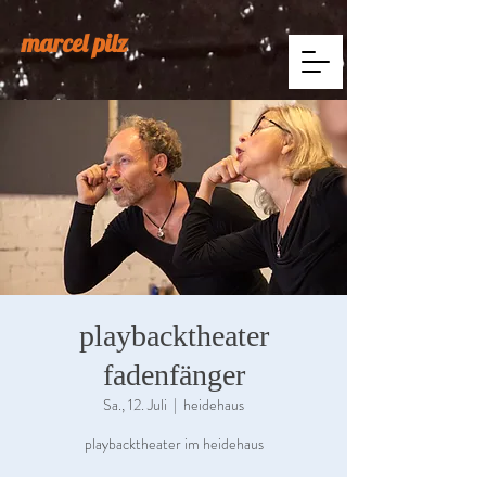
marcel pilz
playbacktheater
fadenfänger
Sa., 12. Juli
  |  
heidehaus
playbacktheater im heidehaus