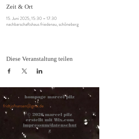
Zeit & Ort
15. Juni 2025, 15:30 – 17:30
nachbarschaftshaus friedenau, schöneberg
Diese Veranstaltung teilen
hompage marcel pilz
fridtjofnansen@gmx.de
© 2026
marcel pilz
erstellt mit
Wix.com
impressum/datenschut
z