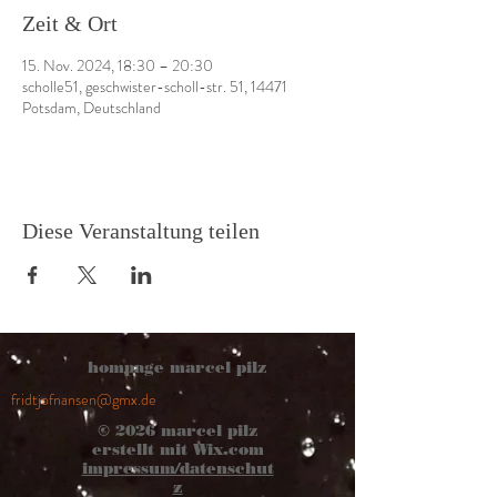
Zeit & Ort
15. Nov. 2024, 18:30 – 20:30
scholle51, geschwister-scholl-str. 51, 14471
Potsdam, Deutschland
Diese Veranstaltung teilen
hompage marcel pilz
fridtjofnansen@gmx.de
© 2026
marcel pilz
erstellt mit
Wix.com
impressum/datenschut
z