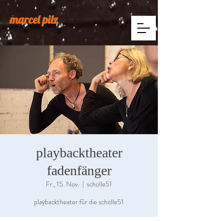
marcel pilz
playbacktheater
fadenfänger
Fr., 15. Nov.
  |  
scholle51
playbacktheater für die scholle51