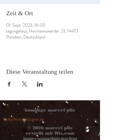
Zeit & Ort
01. Sept. 2023, 16:00
tagungshaus, Hermannswerder 23, 14473
Potsdam, Deutschland
Diese Veranstaltung teilen
hompage marcel pilz
fridtjofnansen@gmx.de
© 2026
marcel pilz
erstellt mit
Wix.com
impressum/datenschut