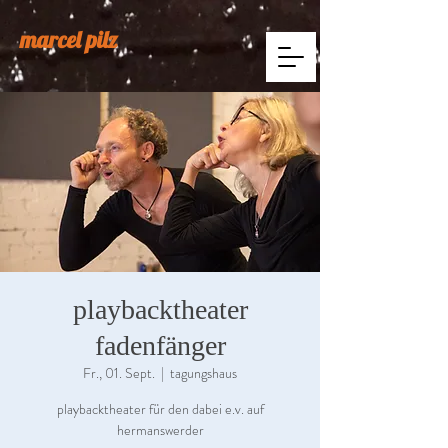
marcel pilz
playbacktheater
fadenfänger
Fr., 01. Sept.
  |  
tagungshaus
playbacktheater für den dabei e.v. auf
hermanswerder