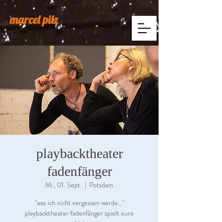
marcel pilz
playbacktheater
fadenfänger
Mi., 01. Sept.
  |  
Potsdam
"was ich nicht vergessen werde..."
playbacktheater fadenfänger spielt eure