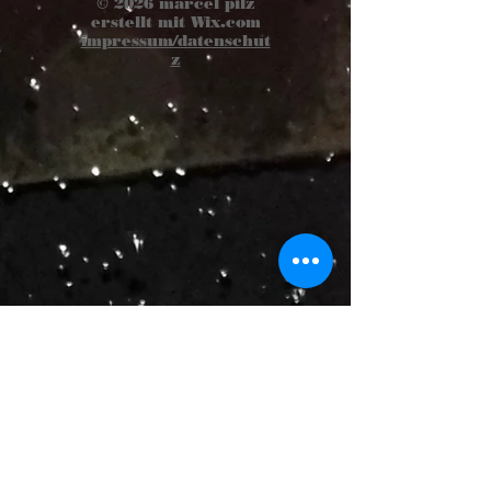
© 2026
marcel pilz
erstellt mit
Wix.com
impressum/datenschut
z