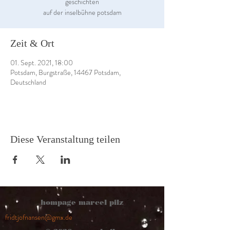
geschichten
auf der inselbühne potsdam
Zeit & Ort
01. Sept. 2021, 18:00
Potsdam, Burgstraße, 14467 Potsdam,
Deutschland
Diese Veranstaltung teilen
hompage marcel pilz
fridtjofnansen@gmx.de