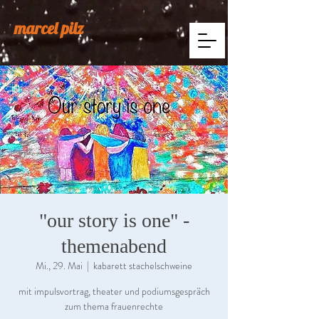
marcel pilz
"our story is one" -
themenabend
Mi., 29. Mai
  |  
kabarett stachelschweine
mit impulsvortrag, theater und podiumsgespräch
zum thema frauenrechte