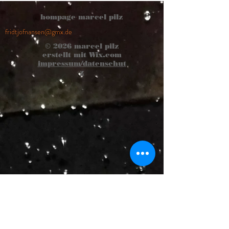
hompage marcel pilz
fridtjofnansen@gmx.de
© 2026
marcel pilz
erstellt mit
Wix.com
impressum/datenschut
z