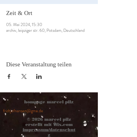
Zeit & Ort
05. Mai 2024, 15:30
archiv, leipziger str. 60, Potsdam, Deutschland
Diese Veranstaltung teilen
hompage marcel pilz
fridtjofnansen@gmx.de
© 2026
marcel pilz
erstellt mit
Wix.com
impressum/datenschut
z