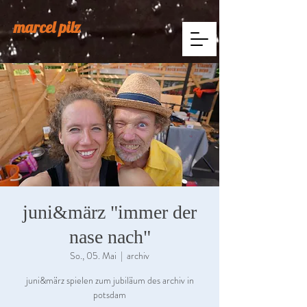
marcel pilz
juni&märz "immer der
nase nach"
So., 05. Mai
  |  
archiv
juni&märz spielen zum jubiläum des archiv in
potsdam