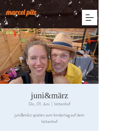
marcel pilz
juni&märz
Do., 01. Juni
  |  
lottenhof
juni&märz spielen zum kindertag auf dem
lottenhof