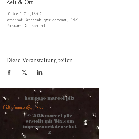
Zeit & Ort
01. Juni 2023, 16:00
lottenhof, Brandenburger Vorstadt, 14471
Potsdam, Deutschland
Diese Veranstaltung teilen
hompage marcel pilz
fridtjofnansen@gmx.de
© 2026
marcel pilz
erstellt mit
Wix.com
impressum/datenschut
z