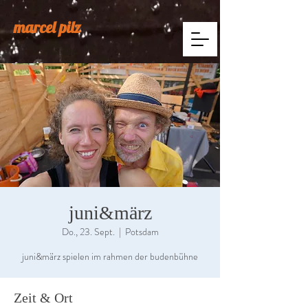
marcel pilz
juni&märz
Do., 23. Sept.
  |  
Potsdam
juni&märz spielen im rahmen der budenbühne
Zeit & Ort