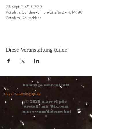
23. Sept. 2021, 09:30
Potsdam, Günther-Simon-Straße 2 - 4, 14480
Potsdam, Deutschland
Diese Veranstaltung teilen
hompage marcel pilz
fridtjofnansen@gmx.de
© 2026
marcel pilz
erstellt mit
Wix.com
impressum/datenschut
z