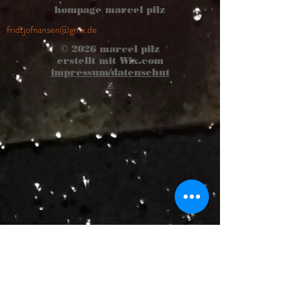
hompage marcel pilz
fridtjofnansen@gmx.de
© 2026
marcel pilz
erstellt mit
Wix.com
impressum/datenschut
z