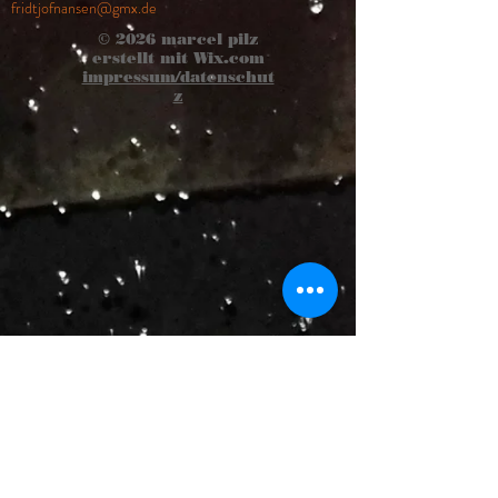
fridtjofnansen@gmx.de
© 2026
marcel pilz
erstellt mit
Wix.com
impressum/datenschut
z