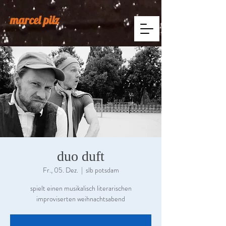
marcel pilz
duo duft
Fr., 05. Dez.
  |  
slb potsdam
spielt einen musikalisch literarischen
improviserten weihnachtsabend