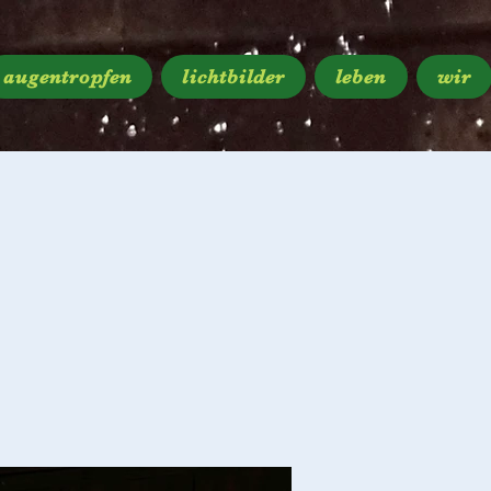
augentropfen
lichtbilder
leben
wir