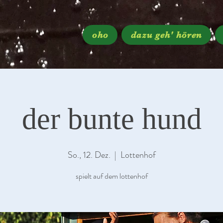
oho
dazu geh' hören
der bunte hund
So., 12. Dez.
  |  
Lottenhof
spielt auf dem lottenhof