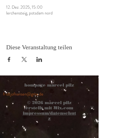
12. Dez. 2025, 15:00
lerchensteig, potsdam nord
Diese Veranstaltung teilen
hompage marcel pilz
fridtjofnansen@gmx.de
© 2026
marcel pilz
erstellt mit
Wix.com
impressum/datenschut
z