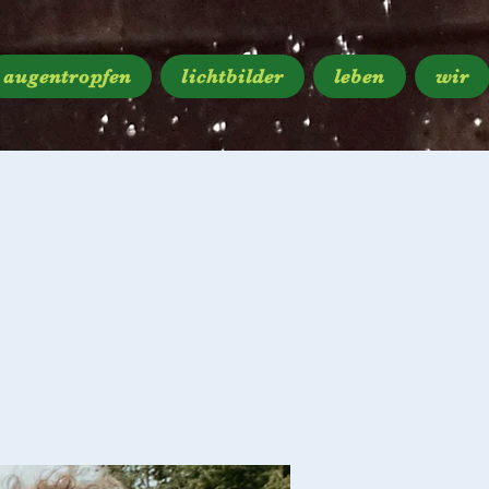
augentropfen
lichtbilder
leben
wir