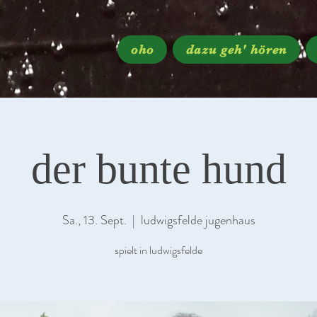
oho
dazu geh' hören
der bunte hund
Sa., 13. Sept.
  |  
ludwigsfelde jugenhaus
spielt in ludwigsfelde