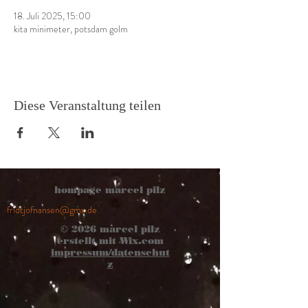
18. Juli 2025, 15:00
kita minimeter, potsdam golm
Diese Veranstaltung teilen
hompage marcel pilz
fridtjofnansen@gmx.de
© 2026
marcel pilz
erstellt mit
Wix.com
impressum/datenschut
z