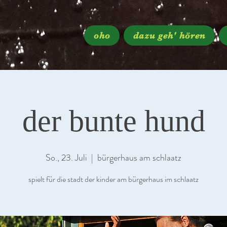
oho
dazu geh' hören
der bunte hund
So., 23. Juli
  |  
bürgerhaus am schlaatz
spielt für die stadt der kinder am bürgerhaus im schlaatz