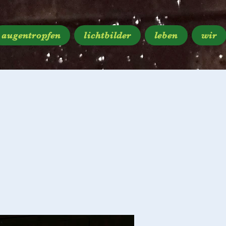
augentropfen
lichtbilder
leben
wir