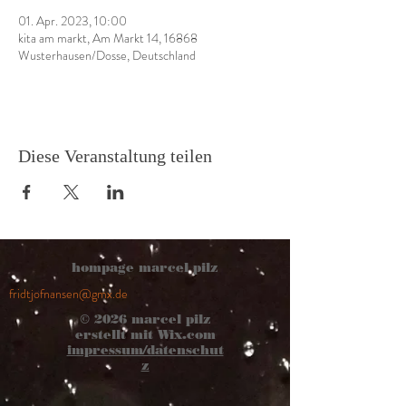
01. Apr. 2023, 10:00
kita am markt, Am Markt 14, 16868
Wusterhausen/Dosse, Deutschland
Diese Veranstaltung teilen
hompage marcel pilz
fridtjofnansen@gmx.de
© 2026
marcel pilz
erstellt mit
Wix.com
impressum/datenschut
z