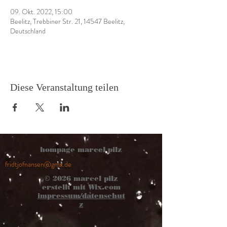
09. Okt. 2022, 15:00
Beelitz, Trebbiner Str. 21, 14547 Beelitz,
Deutschland
Diese Veranstaltung teilen
hompage marcel pilz
fridtjofnansen@gmx.de
© 2026
marcel pilz
erstellt mit
Wix.com
impressum/datenschut
z