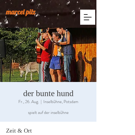
marcel pilz
der bunte hund
Fr., 26. Aug.
  |  
Inselbühne, Potsdam
spielt auf der inselbühne
Zeit & Ort