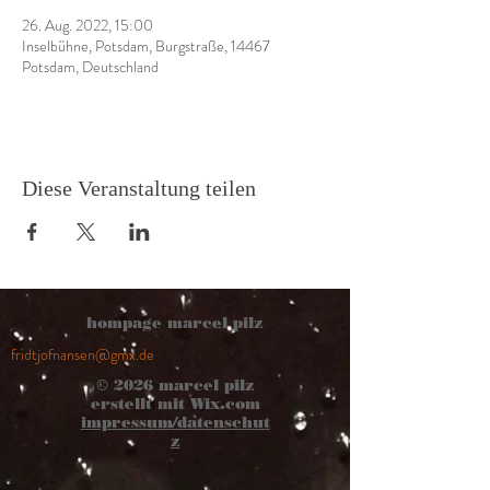
26. Aug. 2022, 15:00
Inselbühne, Potsdam, Burgstraße, 14467
Potsdam, Deutschland
Diese Veranstaltung teilen
hompage marcel pilz
fridtjofnansen@gmx.de
© 2026
marcel pilz
erstellt mit
Wix.com
impressum/datenschut
z